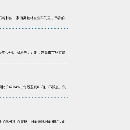
道石岭村的一家酒类包材企业车间里，75岁的
9年46号)。据通告，近期，东莞市市场监督
，同比升67.64%，每股盈利6.3仙。不派息。集
时而轻柔时而震撼，时而细腻时而粗旷，而