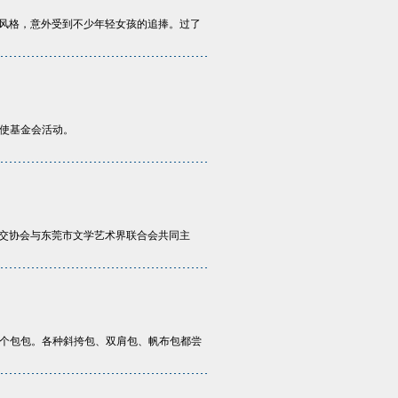
风格，意外受到不少年轻女孩的追捧。过了
19天使基金会活动。
外交协会与东莞市文学艺术界联合会共同主
一个包包。各种斜挎包、双肩包、帆布包都尝