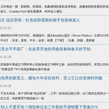
早几年卷起一股「奶奶鞋」的潮流，包裹感强的柔软皮革鞋款，就像老奶奶喜爱的舒适
多久，Grandma Style 就全面袭来，时尚达人都以
德文·温莎穿搭：红色挂脖蛋糕纱裙手包美艳迷人
9-11-03
地时间2019年10月28日，美国纽约，德文&middot;温莎（Devon Windsor）出席20
【中分】：长发，直发，中分，金发，粉唇 【下装】：礼服，纱裙，蛋糕裙
东莞太平手袋厂：在改革开放的序曲里奏响春天的节拍
9-10-30
在庆祝新中国成立70周年和人民政协成立70周年之际，由东莞市政协指导，东莞公共
办“莞事流芳”70个东莞故事献礼新中国成
包包界的新宠儿，腰包今年排在前列，背上它让你变身时尚咖
9-10-28
对于女生来说，有个词叫做“包治百病”， 入手一款包包治愈心情，出门逛街总觉得少
试过之后，你的家里可能还缺少一款
年轻人不爱买包？报告称过去三年新款手袋销量下滑逾20％