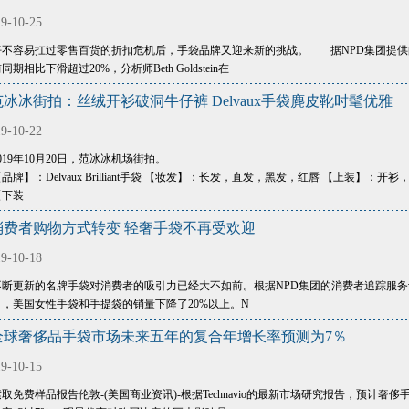
9-10-25
好不容易扛过零售百货的折扣危机后，手袋品牌又迎来新的挑战。 据NPD集团提供
同期相比下滑超过20%，分析师Beth Goldstein在
范冰冰街拍：丝绒开衫破洞牛仔裤 Delvaux手袋麂皮靴时髦优雅
9-10-22
019年10月20日，范冰冰机场街拍。
品牌】：Delvaux Brilliant手袋 【妆发】：长发，直发，黑发，红唇 【上装】
【下装
消费者购物方式转变 轻奢手袋不再受欢迎
9-10-18
不断更新的名牌手袋对消费者的吸引力已经大不如前。根据NPD集团的消费者追踪服务记
月，美国女性手袋和手提袋的销量下降了20%以上。N
全球奢侈品手袋市场未来五年的复合年增长率预测为7％
9-10-15
取免费样品报告伦敦-(美国商业资讯)-根据Technavio的最新市场研究报告，预计奢侈手