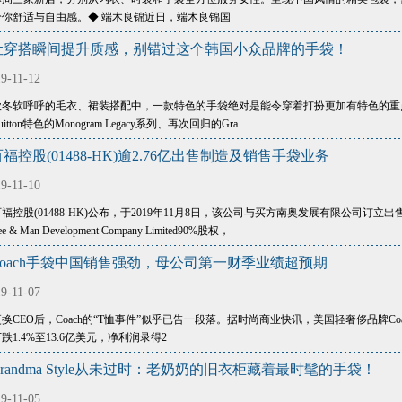
给你舒适与自由感。◆ 端木良锦近日，端木良锦国
让穿搭瞬间提升质感，别错过这个韩国小众品牌的手袋！
9-11-12
秋冬软呼呼的毛衣、裙装搭配中，一款特色的手袋绝对是能令穿着打扮更加有特色的重点，
uitton特色的Monogram Legacy系列、再次回归的Gra
福控股(01488-HK)逾2.76亿出售制造及销售手袋业务
9-11-10
福控股(01488-HK)公布，于2019年11月8日，该公司与买方南奥发展有限公司
ee & Man Development Company Limited90%股权，
Coach手袋中国销售强劲，母公司第一财季业绩超预期
9-11-07
换CEO后，Coach的“T恤事件”似乎已告一段落。据时尚商业快讯，美国轻奢侈品牌Coac
跌1.4%至13.6亿美元，净利润录得2
Grandma Style从未过时：老奶奶的旧衣柜藏着最时髦的手袋！
9-11-05