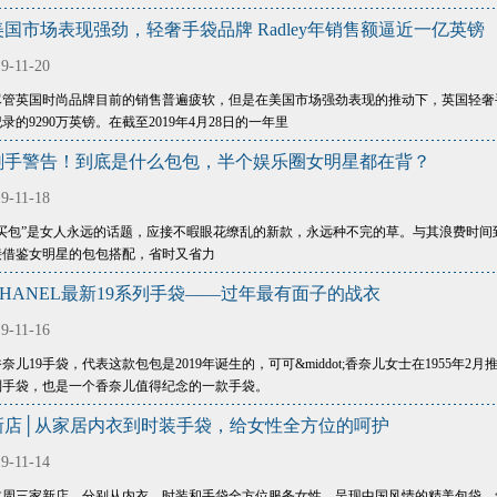
美国市场表现强劲，轻奢手袋品牌 Radley年销售额逼近一亿英镑
9-11-20
尽管英国时尚品牌目前的销售普遍疲软，但是在美国市场强劲表现的推动下，英国轻奢手袋品牌
录的9290万英镑。在截至2019年4月28日的一年里
剁手警告！到底是什么包包，半个娱乐圈女明星都在背？
9-11-18
“买包”是女人永远的话题，应接不暇眼花缭乱的新款，永远种不完的草。与其浪费时
接借鉴女明星的包包搭配，省时又省力
CHANEL最新19系列手袋——过年最有面子的战衣
9-11-16
奈儿19手袋，代表这款包包是2019年诞生的，可可&middot;香奈儿女士在1955年2
列手袋，也是一个香奈儿值得纪念的一款手袋。
新店│从家居内衣到时装手袋，给女性全方位的呵护
9-11-14
本周三家新店，分别从内衣、时装和手袋全方位服务女性。呈现中国风情的精美包袋，舒