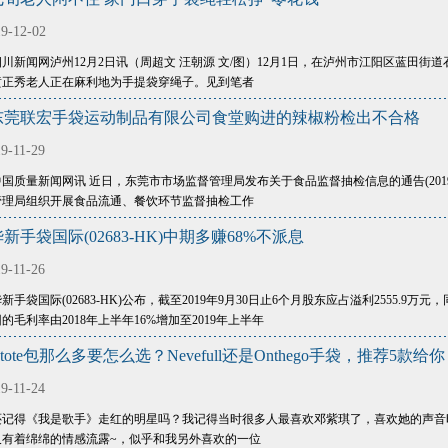
9-12-02
四川新闻网泸州12月2日讯（周超文 汪朝源 文/图）12月1日，在泸州市江阳区蓝田街
黄正秀老人正在麻利地为手提袋穿绳子。见到笔者
东莞联宏手袋运动制品有限公司食堂购进的辣椒粉检出不合格
9-11-29
中国质量新闻网讯 近日，东莞市市场监督管理局发布关于食品监督抽检信息的通告(201
管理局组织开展食品流通、餐饮环节监督抽检工作
新手袋国际(02683-HK)中期多赚68%不派息
9-11-26
新手袋国际(02683-HK)公布，截至2019年9月30日止6个月股东应占溢利2555.9万元
的毛利率由2018年上半年16%增加至2019年上半年
vtote包那么多要怎么选？Nevefull还是Onthego手袋，推荐5款给你
9-11-24
还记得《我是歌手》走红的明星吗？我记得当时很多人最喜欢邓紫琪了，喜欢她的声音
又有着绵绵的情感流露~，似乎和我另外喜欢的一位