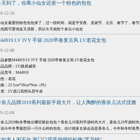
冬天到了，你离小仙女还差一个粉色的包包
9-12-10
小仙女最爱的粉色包包来了，过一段时间，就是平安夜、圣诞节、元旦、春节了，春节
包包既可爱俏皮又清新，所以今天就给个各位小仙女
44919 LV IVY 手袋 2020早春复古风 LV老花女包
9-12-08
品参数M44919 LV IVY 手袋 2020早春复古风 LV老花女包
品品牌：LV|路易威登
品货号：M44919
颜色：老花
格：23.5cm*18cm*9cm（约）
材质：LV进口高档头层牛皮
香奈儿品牌2019系列最新手袋大片，让人陶醉的香奈儿法式优雅
9-12-04
香奈儿2019秋冬季推出哪些新款包包？香奈儿19系列手袋时尚大片，香奈儿19手袋时
要说今年冬季最想买一只什么样的包包，估计很多女孩会说是香奈儿，今年秋冬时装秀
七旬老人闲不住 家门口穿手袋绳轻松挣“零花钱”