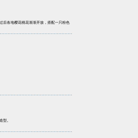
过后各地樱花桃花渐渐开放，搭配一只粉色
尚造型。