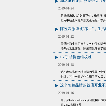
杨丞琳晒穿搭 燕麦色大衣
2019-01-24
新浪娱乐讯 1月24日下午，杨丞琳
照片中杨丞琳身穿燕麦色毛呢大衣外
陈昱霖微博被“考古”，生活
2019-01-22
吴秀波和小三的事儿，各种传闻满天
活开始发生变化。陈昱霖虽然签了经
LV手袋褪色维权难
2019-01-18
站在奢侈品金字塔顶端的品牌LV近
包袋，其中一款提包在用了两次后，
这个包包品牌的首店开业不
2019-01-16
为了买Gabriela Hearst设计的
览 2.8W来源：界