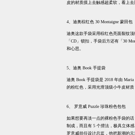
皮的材质摸上去触感超柔软，看上去
4、迪奥棕红色 30 Montaigne 蒙田包
迪奥这款手袋采用棕红色亮面裂纹顶级小羊
「CD」锁扣，手袋后方还有「30 M
和心思。
5、迪奥 Book 手提袋
迪奥 Book 手提袋是 2018 年由 M
的粉红色，采用光滑顶级小牛皮材质，再加
6、 罗意威 Puzzle 珍珠粉色包包
如果想要再淡一点的裸粉色手袋的话，罗意威这
制成，而且有 5 个揹法，极具立体感，简
罗意威担任设计总监，他把新潮的元素加入